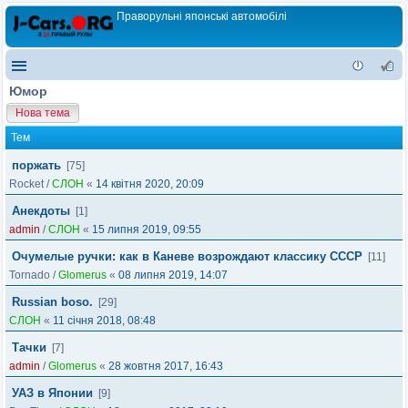
Праворульні японські автомобілі
Юмор
Нова тема
Тем
поржать
[75]
Rocket
/
СЛОН
«
14 квітня 2020, 20:09
Анекдоты
[1]
admin
/
СЛОН
«
15 липня 2019, 09:55
Очумелые ручки: как в Каневе возрождают классику СССР
[11]
Tornado
/
Glomerus
«
08 липня 2019, 14:07
Russian boso.
[29]
СЛОН
«
11 січня 2018, 08:48
Тачки
[7]
admin
/
Glomerus
«
28 жовтня 2017, 16:43
УАЗ в Японии
[9]