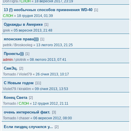
DonTigra
/
СЛОН
«
18 вересня 2017, 23:19
13 (!) необычных способов применения WD-40
[1]
СЛОН
«
18 грудня 2014, 01:39
Однажды в Америке
[1]
grek
«
05 вересня 2013, 21:48
японские права))))
[1]
petrik
/
Broskooleg
«
13 лютого 2013, 21:25
Проекты)))
[1]
admin
/
plotnik
«
08 лютого 2013, 07:41
СамЭц.
[2]
Tornado
/
Violet79
«
26 січня 2013, 10:17
C Новым годом
[11]
Violet79
/
kiraklim
«
09 січня 2013, 13:53
Конец Света
[2]
Tornado
/
СЛОН
«
12 грудня 2012, 21:11
очень интересный факт.
[3]
Tornado
/
chaser
«
06 вересня 2012, 08:00
Если пиздец случился у...
[2]