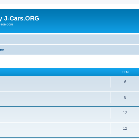
у J-Cars.ORG
втомобілі
фии
ТЕМ
6
8
12
12