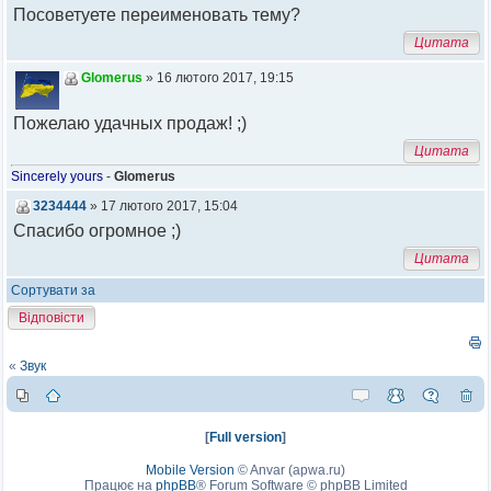
Посоветуете переименовать тему?
Цитата
Glomerus
» 16 лютого 2017, 19:15
Пожелаю удачных продаж! ;)
Цитата
Sincerely yours
-
Glomerus
3234444
» 17 лютого 2017, 15:04
Спасибо огромное ;)
Цитата
Сортувати за
Відповісти
«
Звук
[
Full version
]
Mobile Version
©
Anvar (apwa.ru)
Працює на
phpBB
® Forum Software © phpBB Limited