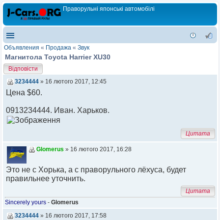
Праворульні японські автомобілі
Объявления
«
Продажа
«
Звук
Магнитола Toyota Harrier XU30
Відповісти
3234444
» 16 лютого 2017, 12:45
Цена $60.
0913234444. Иван. Харьков.
Цитата
Glomerus
» 16 лютого 2017, 16:28
Это не с Хорька, а с праворульного лёхуса, будет
правильнее уточнить.
Цитата
Sincerely yours
-
Glomerus
3234444
» 16 лютого 2017, 17:58