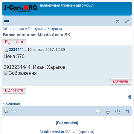
Праворульні японські автомобілі
Объявления
«
Продажа
«
Ходовая
Балка передняя Mazda Axela BK
Відповісти
3234444
» 16 лютого 2017, 12:39
Цена $70.
0913234444. Иван. Харьков.
Цитата
Відповісти
«
Ходовая
[
Full version
]
Mobile Version
©
Anvar (apwa.ru)