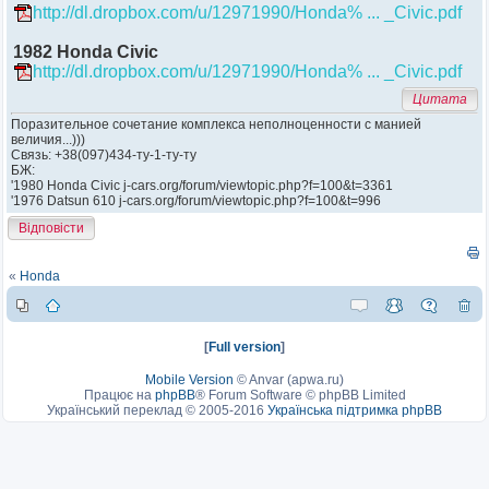
http://dl.dropbox.com/u/12971990/Honda% ... _Civic.pdf
1982 Honda Civic
http://dl.dropbox.com/u/12971990/Honda% ... _Civic.pdf
Цитата
Поразительное сочетание комплекса неполноценности с манией
величия...)))
Связь: +38(097)434-ту-1-ту-ту
БЖ:
'1980 Honda Civic j-cars.org/forum/viewtopic.php?f=100&t=3361
'1976 Datsun 610 j-cars.org/forum/viewtopic.php?f=100&t=996
Відповісти
«
Honda
[
Full version
]
Mobile Version
©
Anvar (apwa.ru)
Працює на
phpBB
® Forum Software © phpBB Limited
Український переклад © 2005-2016
Українська підтримка phpBB