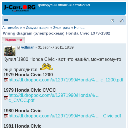
Праворульні японські автомобілі
Автомобили
«
Документация
«
Электрика
«
Honda
Wiring diagram (электросхема) Honda Civic 1979-1982
Відповісти
volfman
» 31 серпня 2011, 18:39
Купил '1980 Honda Civic - вот что нашёл, может кому-то
ещё пригодится
:
1979 Honda Civic 1200
http://dl.dropbox.com/u/12971990/Honda% ... c_1200.pdf
1979 Honda Civic CVCC
http://dl.dropbox.com/u/12971990/Honda% ...
c_CVCC.pdf
1980 Honda Civic
http://dl.dropbox.com/u/12971990/Honda% ... _Civic.pdf
1981 Honda Civic