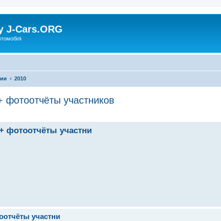
у J-Cars.ORG
втомобілі
фии
2010
 + фотоотчёты участников
! + фотоотчёты участни
тоотчёты участни