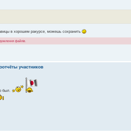
савицы в хорошем ракурсе, можешь сохранить
ідомлення файлів.
отоотчёты участников
р был.