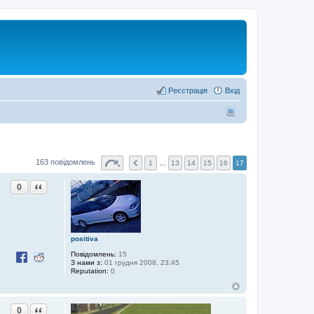
Реєстрація
Вхід
163 повідомлень
1
…
13
14
15
16
17
Цитата
0
positiva
Повідомлень:
15
З нами з:
01 грудня 2008, 23:45
Reputation:
0
Цитата
0