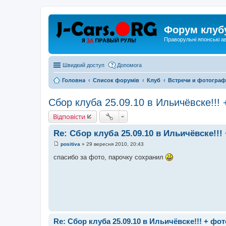
Форум клуб
Праворульні японські а
Швидкий доступ
Допомога
Головна
Список форумів
Клуб
Встречи и фотогра
Сбор клуба 25.09.10 в Ильичёвске!!!
Відповісти
Re: Сбор клуба 25.09.10 в Ильичёвске!!
positiva
»
29 вересня 2010, 20:43
П
о
спасибо за фото, парочку сохранил
в
і
д
о
м
л
е
н
н
я
Re: Сбор клуба 25.09.10 в Ильичёвске!!! + фо