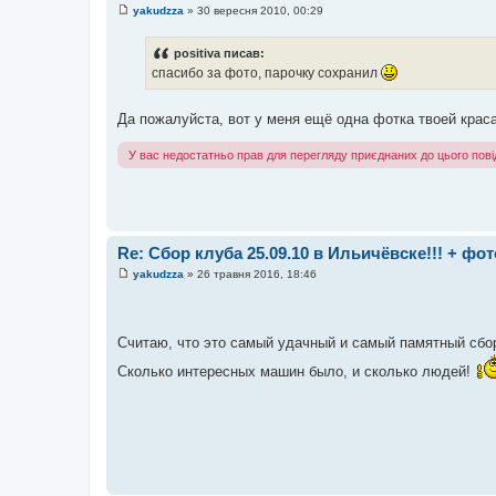
yakudzza
»
30 вересня 2010, 00:29
П
о
в
positiva писав:
і
спасибо за фото, парочку сохранил
д
о
м
л
Да пожалуйста, вот у меня ещё одна фотка твоей кра
е
н
н
У вас недостатньо прав для перегляду приєднаних до цього пов
я
Re: Сбор клуба 25.09.10 в Ильичёвске!!! + ф
yakudzza
»
26 травня 2016, 18:46
П
о
в
і
д
Считаю, что это самый удачный и самый памятный сбо
о
м
Сколько интересных машин было, и сколько людей!
л
е
н
н
я