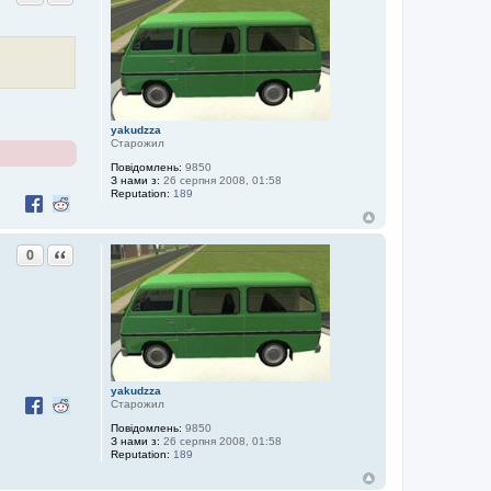
yakudzza
Старожил
Повідомлень:
9850
З нами з:
26 серпня 2008, 01:58
Reputation:
189
Цитата
0
yakudzza
Старожил
Повідомлень:
9850
З нами з:
26 серпня 2008, 01:58
Reputation:
189