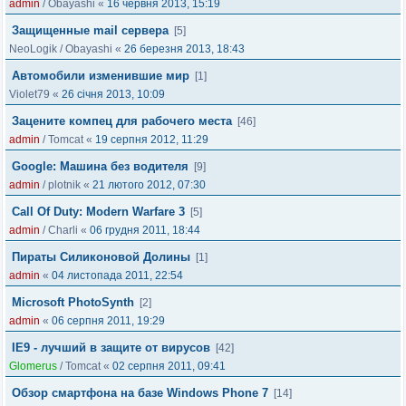
admin
/
Obayashi
«
16 червня 2013, 15:19
Защищенные mail сервера
[5]
NeoLogik
/
Obayashi
«
26 березня 2013, 18:43
Автомобили изменившие мир
[1]
Violet79
«
26 січня 2013, 10:09
Зацените компец для рабочего места
[46]
admin
/
Tomcat
«
19 серпня 2012, 11:29
Google: Машина без водителя
[9]
admin
/
plotnik
«
21 лютого 2012, 07:30
Call Of Duty: Modern Warfare 3
[5]
admin
/
Charli
«
06 грудня 2011, 18:44
Пираты Силиконовой Долины
[1]
admin
«
04 листопада 2011, 22:54
Microsoft PhotoSynth
[2]
admin
«
06 серпня 2011, 19:29
IE9 - лучший в защите от вирусов
[42]
Glomerus
/
Tomcat
«
02 серпня 2011, 09:41
Обзор смартфона на базе Windows Phone 7
[14]