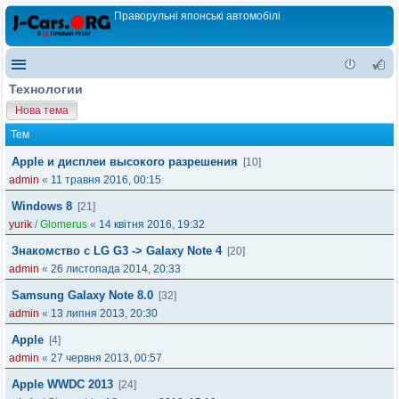
Праворульні японські автомобілі
Технологии
Нова тема
Тем
Apple и дисплеи высокого разрешения
[10]
admin
«
11 травня 2016, 00:15
Windows 8
[21]
yurik
/
Glomerus
«
14 квітня 2016, 19:32
Знакомство с LG G3 -> Galaxy Note 4
[20]
admin
«
26 листопада 2014, 20:33
Samsung Galaxy Note 8.0
[32]
admin
«
13 липня 2013, 20:30
Apple
[4]
admin
«
27 червня 2013, 00:57
Apple WWDC 2013
[24]