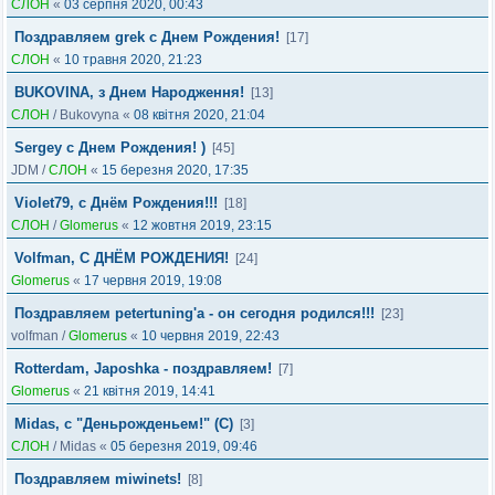
СЛОН
«
03 серпня 2020, 00:43
Поздравляем grek с Днем Рождения!
[17]
СЛОН
«
10 травня 2020, 21:23
BUKOVINA, з Днем Народження!
[13]
СЛОН
/
Bukovyna
«
08 квітня 2020, 21:04
Sergey с Днем Рождения! )
[45]
JDM
/
СЛОН
«
15 березня 2020, 17:35
Violet79, с Днём Рождения!!!
[18]
СЛОН
/
Glomerus
«
12 жовтня 2019, 23:15
Volfman, С ДНЁМ РОЖДЕНИЯ!
[24]
Glomerus
«
17 червня 2019, 19:08
Поздравляем petertuning'а - он сегодня родился!!!
[23]
volfman
/
Glomerus
«
10 червня 2019, 22:43
Rotterdam, Japoshka - поздравляем!
[7]
Glomerus
«
21 квітня 2019, 14:41
Midas, c "Деньрожденьем!" (С)
[3]
СЛОН
/
Midas
«
05 березня 2019, 09:46
Поздравляем miwinets!
[8]