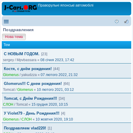
Праворульні японські автомобілі
Поздравления
Нова тема
Тем
С НОВЫМ ГОДОМ.
[23]
sergey
/
Mpvbassara
«
08 січня 2023, 17:42
Костя, с днём рождения!
[44]
Glomerus
/
yakudzza
«
07 лютого 2022, 21:32
Glomerus!!! C днем рождения!
[66]
Tomcat
/
Glomerus
«
10 лютого 2021, 03:12
Tomcat, с Днём Рождения!!!
[34]
СЛОН
/
Tomcat
«
15 грудня 2020, 10:15
У Violet79 - День Рождения!!!
[4]
Glomerus
/
СЛОН
«
10 жовтня 2020, 19:10
Поздравляем vlad220!
[1]