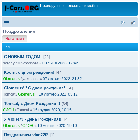
Праворульні японські автомобілі
Поздравления
Нова тема
Тем
С НОВЫМ ГОДОМ.
[23]
sergey
/
Mpvbassara
«
08 січня 2023, 17:42
Костя, с днём рождения!
[44]
Glomerus
/
yakudzza
«
07 лютого 2022, 21:32
Glomerus!!! C днем рождения!
[66]
Tomcat
/
Glomerus
«
10 лютого 2021, 03:12
Tomcat, с Днём Рождения!!!
[34]
СЛОН
/
Tomcat
«
15 грудня 2020, 10:15
У Violet79 - День Рождения!!!
[4]
Glomerus
/
СЛОН
«
10 жовтня 2020, 19:10
Поздравляем vlad220!
[1]