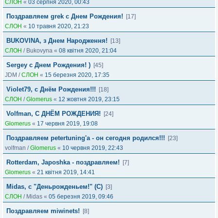
СЛОН
«
03 серпня 2020, 00:43
Поздравляем grek с Днем Рождения!
[17]
СЛОН
«
10 травня 2020, 21:23
BUKOVINA, з Днем Народження!
[13]
СЛОН
/
Bukovyna
«
08 квітня 2020, 21:04
Sergey с Днем Рождения! )
[45]
JDM
/
СЛОН
«
15 березня 2020, 17:35
Violet79, с Днём Рождения!!!
[18]
СЛОН
/
Glomerus
«
12 жовтня 2019, 23:15
Volfman, С ДНЁМ РОЖДЕНИЯ!
[24]
Glomerus
«
17 червня 2019, 19:08
Поздравляем petertuning'а - он сегодня родился!!!
[23]
volfman
/
Glomerus
«
10 червня 2019, 22:43
Rotterdam, Japoshka - поздравляем!
[7]
Glomerus
«
21 квітня 2019, 14:41
Midas, c "Деньрожденьем!" (С)
[3]
СЛОН
/
Midas
«
05 березня 2019, 09:46
Поздравляем miwinets!
[8]