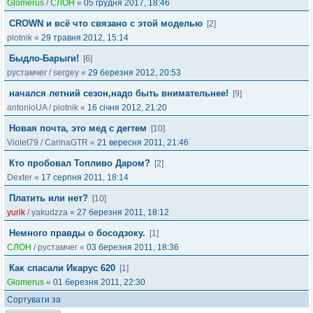
Glomerus
/
СЛОН
«
05 грудня 2017, 18:46
CROWN и всё что связано с этой моделью
[2]
plotnik
«
29 травня 2012, 15:14
Быдло-Барыги!
[6]
рустамчег
/
sergey
«
29 березня 2012, 20:53
начался летний сезон,надо быть внимательнее!
[9]
antonioUA
/
plotnik
«
16 січня 2012, 21:20
Новая почта, это мед с дегтем
[10]
Violet79
/
CarinaGTR
«
21 вересня 2011, 21:46
Кто пробовал Топливо Даром?
[2]
Dexter
«
17 серпня 2011, 18:14
Платить или нет?
[10]
yurik
/
yakudzza
«
27 березня 2011, 18:12
Немного правды о босодзоку.
[1]
СЛОН
/
рустамчег
«
03 березня 2011, 18:36
Как спасали Икарус 620
[1]
Glomerus
«
01 березня 2011, 22:30
Сортувати за