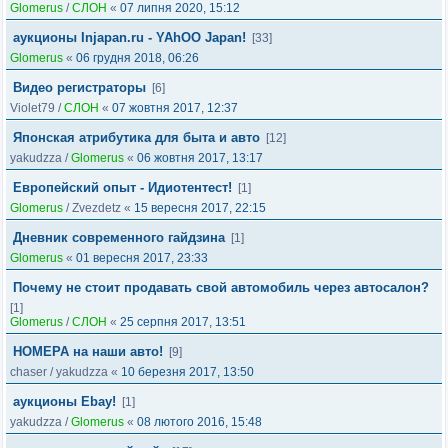
Glomerus
/
СЛОН
«
07 липня 2020, 15:12
аукционы Injapan.ru - YAhOO Japan!
[33]
Glomerus
«
06 грудня 2018, 06:26
Видео регистраторы
[6]
Violet79
/
СЛОН
«
07 жовтня 2017, 12:37
Японская атрибутика для быта и авто
[12]
yakudzza
/
Glomerus
«
06 жовтня 2017, 13:17
Европейский опыт - Идиотентест!
[1]
Glomerus
/
Zvezdetz
«
15 вересня 2017, 22:15
Дневник современного гайдзина
[1]
Glomerus
«
01 вересня 2017, 23:33
Почему не стоит продавать свой автомобиль через автосалон?
[1]
Glomerus
/
СЛОН
«
25 серпня 2017, 13:51
НОМЕРА на наши авто!
[9]
chaser
/
yakudzza
«
10 березня 2017, 13:50
аукционы Ebay!
[1]
yakudzza
/
Glomerus
«
08 лютого 2016, 15:48