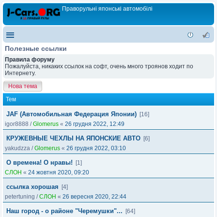
Праворульні японські автомобілі
Полезные ссылки
Правила форуму
Пожалуйста, никаких ссылок на софт, очень много троянов ходит по
Интернету.
Нова тема
Тем
JAF (Автомобильная Федерация Японии)
[16]
igor8888
/
Glomerus
«
26 грудня 2022, 12:49
КРУЖЕВНЫЕ ЧЕХЛЫ НА ЯПОНСКИЕ АВТО
[6]
yakudzza
/
Glomerus
«
26 грудня 2022, 03:10
О времена! О нравы!
[1]
СЛОН
«
24 жовтня 2020, 09:20
ссылка хорошая
[4]
petertuning
/
СЛОН
«
26 вересня 2020, 22:44
Наш город - о районе "Черемушки"...
[64]