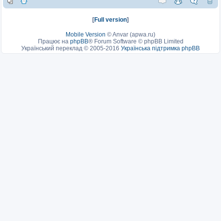
[
Full version
]
Mobile Version
©
Anvar (apwa.ru)
Працює на
phpBB
® Forum Software © phpBB Limited
Український переклад © 2005-2016
Українська підтримка phpBB