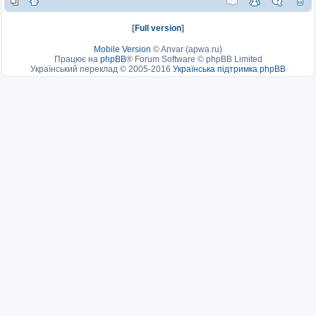
[
Full version
]
Mobile Version
©
Anvar (apwa.ru)
Працює на
phpBB
® Forum Software © phpBB Limited
Український переклад © 2005-2016
Українська підтримка phpBB