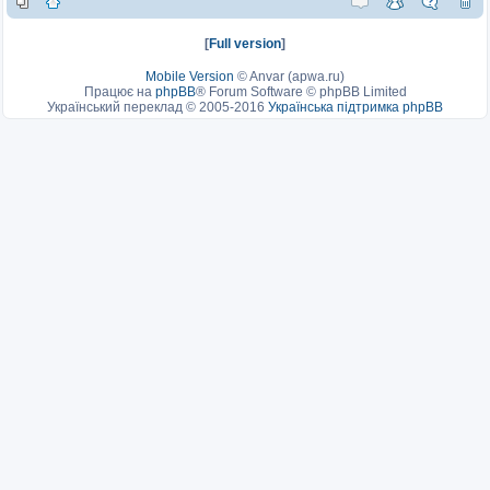
[
Full version
]
Mobile Version
©
Anvar (apwa.ru)
Працює на
phpBB
® Forum Software © phpBB Limited
Український переклад © 2005-2016
Українська підтримка phpBB