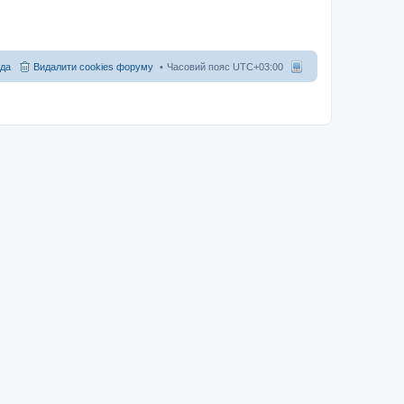
да
Видалити cookies форуму
Часовий пояс
UTC+03:00