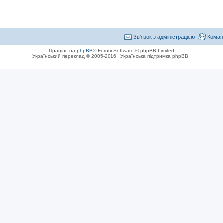
Зв'язок з адміністрацією
Коман
Працює на
phpBB
® Forum Software © phpBB Limited
Український переклад © 2005-2016
Українська підтримка phpBB