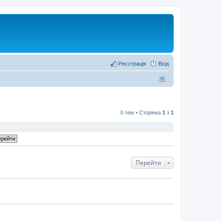
Реєстрація
Вхід
0 тем • Сторінка
1
з
1
Перейти