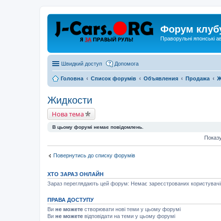
Форум клуб
Праворульні японські а
Швидкий доступ
Допомога
Головна
Список форумів
Объявления
Продажа
Ж
Жидкости
Нова тема
В цьому форумі немає повідомлень.
Показу
Повернутись до списку форумів
ХТО ЗАРАЗ ОНЛАЙН
Зараз переглядають цей форум: Немає зареєстрованих користувачів 
ПРАВА ДОСТУПУ
Ви
не можете
створювати нові теми у цьому форумі
Ви
не можете
відповідати на теми у цьому форумі