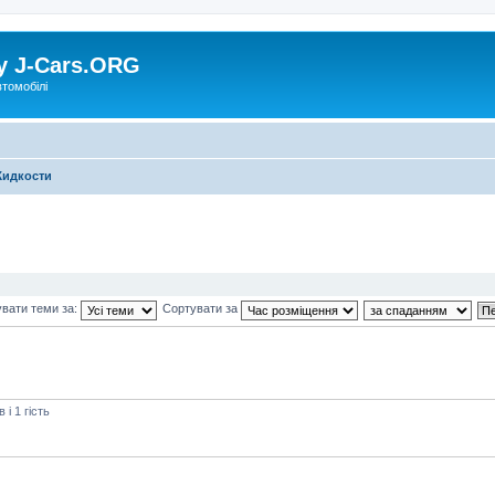
у J-Cars.ORG
втомобілі
идкости
вати теми за:
Сортувати за
і 1 гість