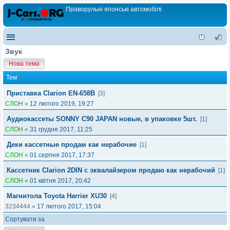
Праворульні японські автомобілі
Звук
Нова тема
Тем
Приставка Clarion EN-658B
[3]
СЛОН
«
12 лютого 2019, 19:27
Аудиокассеты SONNY C90 JAPAN новые, в упаковке 5шт.
[1]
СЛОН
«
31 грудня 2017, 11:25
Деки кассетные продам как нерабочие
[1]
СЛОН
«
01 серпня 2017, 17:37
Кассетник Clarion 2DIN с эквалайзером продаю как нерабочий
[1]
СЛОН
«
01 квітня 2017, 20:42
Магнитола Toyota Harrier XU30
[4]
3234444
«
17 лютого 2017, 15:04
Сортувати за