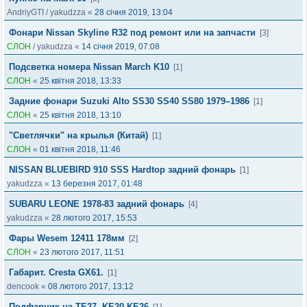
AndriyGTI
/
yakudzza
«
28 січня 2019, 13:04
Фонари Nissan Skyline R32 под ремонт или на запчасти
[3]
СЛОН
/
yakudzza
«
14 січня 2019, 07:08
Подсветка номера Nissan March K10
[1]
СЛОН
«
25 квітня 2018, 13:33
Задние фонари Suzuki Alto SS30 SS40 SS80 1979–1986
[1]
СЛОН
«
25 квітня 2018, 13:10
"Светлячки" на крылья (Китай)
[1]
СЛОН
«
01 квітня 2018, 11:46
NISSAN BLUEBIRD 910 SSS Hardtop задний фонарь
[1]
yakudzza
«
13 березня 2017, 01:48
SUBARU LEONE 1978-83 задний фонарь
[4]
yakudzza
«
28 лютого 2017, 15:53
Фары Wesem 12411 178мм
[2]
СЛОН
«
23 лютого 2017, 11:51
Габарит. Cresta GX61.
[1]
dencook
«
08 лютого 2017, 13:12
Подфарник на TE27, KE20,KE26