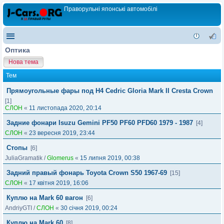
Праворульні японські автомобілі
Оптика
Нова тема
Тем
Прямоугольные фары под Н4 Cedric Gloria Mark II Cresta Crown
[1]
СЛОН
«
11 листопада 2020, 20:14
Задние фонари Isuzu Gemini PF50 PF60 PFD60 1979 - 1987
[4]
СЛОН
«
23 вересня 2019, 23:44
Стопы
[6]
JuliaGramatik
/
Glomerus
«
15 липня 2019, 00:38
Задний правый фонарь Toyota Crown S50 1967-69
[15]
СЛОН
«
17 квітня 2019, 16:06
Куплю на Mark 60 вагон
[6]
AndriyGTI
/
СЛОН
«
30 січня 2019, 00:24
Куплю на Mark 60
[8]