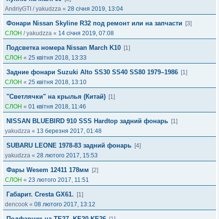
AndriyGTI
/
yakudzza
«
28 січня 2019, 13:04
Фонари Nissan Skyline R32 под ремонт или на запчасти
[3]
СЛОН
/
yakudzza
«
14 січня 2019, 07:08
Подсветка номера Nissan March K10
[1]
СЛОН
«
25 квітня 2018, 13:33
Задние фонари Suzuki Alto SS30 SS40 SS80 1979–1986
[1]
СЛОН
«
25 квітня 2018, 13:10
"Светлячки" на крылья (Китай)
[1]
СЛОН
«
01 квітня 2018, 11:46
NISSAN BLUEBIRD 910 SSS Hardtop задний фонарь
[1]
yakudzza
«
13 березня 2017, 01:48
SUBARU LEONE 1978-83 задний фонарь
[4]
yakudzza
«
28 лютого 2017, 15:53
Фары Wesem 12411 178мм
[2]
СЛОН
«
23 лютого 2017, 11:51
Габарит. Cresta GX61.
[1]
dencook
«
08 лютого 2017, 13:12
Подфарник на TE27, KE20,KE26