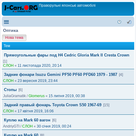
Праворульні японські автомобілі
Оптика
Нова тема
Тем
Прямоугольные фары под Н4 Cedric Gloria Mark II Cresta Crown
[1]
СЛОН
«
11 листопада 2020, 20:14
Задние фонари Isuzu Gemini PF50 PF60 PFD60 1979 - 1987
[4]
СЛОН
«
23 вересня 2019, 23:44
Стопы
[6]
JuliaGramatik
/
Glomerus
«
15 липня 2019, 00:38
Задний правый фонарь Toyota Crown S50 1967-69
[15]
СЛОН
«
17 квітня 2019, 16:06
Куплю на Mark 60 вагон
[6]
AndriyGTI
/
СЛОН
«
30 січня 2019, 00:24
Куплю на Mark 60
[8]