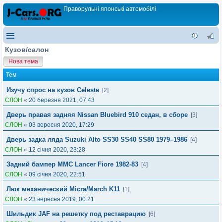
Праворульні японські автомобілі
Кузов/салон
Нова тема
Тем
Изучу спрос на кузов Celeste
[2]
СЛОН
«
20 березня 2021, 07:43
Дверь правая задняя Nissan Bluebird 910 седан, в сборе
[3]
СЛОН
«
03 вересня 2020, 17:29
Дверь задка ляда Suzuki Alto SS30 SS40 SS80 1979–1986
[4]
СЛОН
«
12 січня 2020, 23:28
Задний бампер MMC Lancer Fiore 1982-83
[4]
СЛОН
«
09 січня 2020, 22:51
Люк механический Micra/March K11
[1]
СЛОН
«
23 вересня 2019, 00:21
Шильдик JAF на решетку под реставрацию
[6]