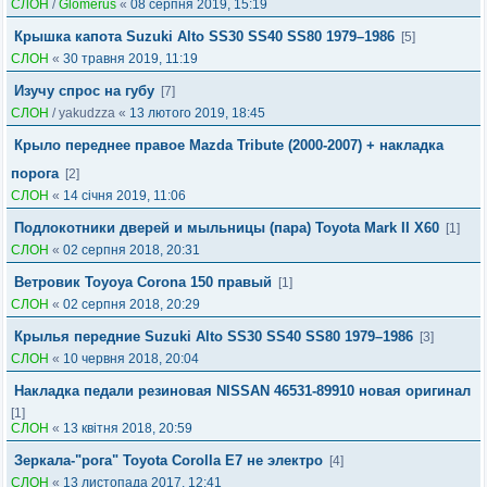
СЛОН
/
Glomerus
«
08 серпня 2019, 15:19
Крышка капота Suzuki Alto SS30 SS40 SS80 1979–1986
[5]
СЛОН
«
30 травня 2019, 11:19
Изучу спрос на губу
[7]
СЛОН
/
yakudzza
«
13 лютого 2019, 18:45
Крыло переднее правое Mazda Tribute (2000-2007) + накладка
порога
[2]
СЛОН
«
14 січня 2019, 11:06
Подлокотники дверей и мыльницы (пара) Toyota Mark II X60
[1]
СЛОН
«
02 серпня 2018, 20:31
Ветровик Toyoya Corona 150 правый
[1]
СЛОН
«
02 серпня 2018, 20:29
Крылья передние Suzuki Alto SS30 SS40 SS80 1979–1986
[3]
СЛОН
«
10 червня 2018, 20:04
Накладка педали резиновая NISSAN 46531-89910 новая оригинал
[1]
СЛОН
«
13 квітня 2018, 20:59
Зеркала-"рога" Toyota Corolla E7 не электро
[4]
СЛОН
«
13 листопада 2017, 12:41