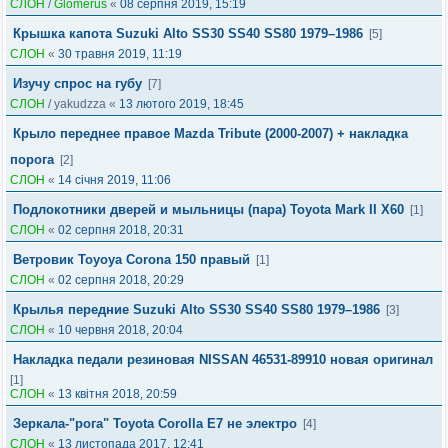
СЛОН
/
Glomerus
«
08 серпня 2019, 15:19
Крышка капота Suzuki Alto SS30 SS40 SS80 1979–1986
[5]
СЛОН
«
30 травня 2019, 11:19
Изучу спрос на губу
[7]
СЛОН
/
yakudzza
«
13 лютого 2019, 18:45
Крыло переднее правое Mazda Tribute (2000-2007) + накладка
порога
[2]
СЛОН
«
14 січня 2019, 11:06
Подлокотники дверей и мыльницы (пара) Toyota Mark II X60
[1]
СЛОН
«
02 серпня 2018, 20:31
Ветровик Toyoya Corona 150 правый
[1]
СЛОН
«
02 серпня 2018, 20:29
Крылья передние Suzuki Alto SS30 SS40 SS80 1979–1986
[3]
СЛОН
«
10 червня 2018, 20:04
Накладка педали резиновая NISSAN 46531-89910 новая оригинал
[1]
СЛОН
«
13 квітня 2018, 20:59
Зеркала-"рога" Toyota Corolla E7 не электро
[4]
СЛОН
«
13 листопада 2017, 12:41