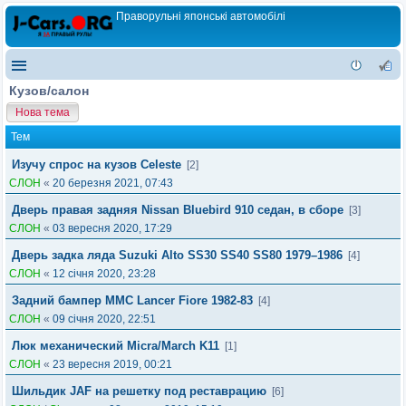
Праворульні японські автомобілі
Кузов/салон
Нова тема
Тем
Изучу спрос на кузов Celeste
[2]
СЛОН
«
20 березня 2021, 07:43
Дверь правая задняя Nissan Bluebird 910 седан, в сборе
[3]
СЛОН
«
03 вересня 2020, 17:29
Дверь задка ляда Suzuki Alto SS30 SS40 SS80 1979–1986
[4]
СЛОН
«
12 січня 2020, 23:28
Задний бампер MMC Lancer Fiore 1982-83
[4]
СЛОН
«
09 січня 2020, 22:51
Люк механический Micra/March K11
[1]
СЛОН
«
23 вересня 2019, 00:21
Шильдик JAF на решетку под реставрацию
[6]