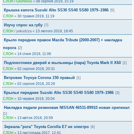
СЛОН
/
Glomerus
«
08 серпня 2019, 15:19
Крышка капота Suzuki Alto SS30 SS40 SS80 1979–1986
[5]
СЛОН
«
30 травня 2019, 11:19
Изучу спрос на губу
[7]
СЛОН
/
yakudzza
«
13 лютого 2019, 18:45
Крыло переднее правое Mazda Tribute (2000-2007) + накладка
порога
[2]
СЛОН
«
14 січня 2019, 11:06
Подлокотники дверей и мыльницы (пара) Toyota Mark II X60
[1]
СЛОН
«
02 серпня 2018, 20:31
Ветровик Toyoya Corona 150 правый
[1]
СЛОН
«
02 серпня 2018, 20:29
Крылья передние Suzuki Alto SS30 SS40 SS80 1979–1986
[3]
СЛОН
«
10 червня 2018, 20:04
Накладка педали резиновая NISSAN 46531-89910 новая оригинал
[1]
СЛОН
«
13 квітня 2018, 20:59
Зеркала-"рога" Toyota Corolla E7 не электро
[4]
СЛОН
«
13 листопада 2017, 12:41