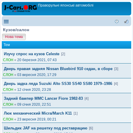
Праворульні японські автомобілі
Кузов/салон
Нова тема
Тем
Изучу спрос на кузов Celeste
[2]
СЛОН
«
20 березня 2021, 07:43
Дверь правая задняя Nissan Bluebird 910 седан, в сборе
[3]
СЛОН
«
03 вересня 2020, 17:29
Дверь задка ляда Suzuki Alto SS30 SS40 SS80 1979–1986
[4]
СЛОН
«
12 січня 2020, 23:28
Задний бампер MMC Lancer Fiore 1982-83
[4]
СЛОН
«
09 січня 2020, 22:51
Люк механический Micra/March K11
[1]
СЛОН
«
23 вересня 2019, 00:21
Шильдик JAF на решетку под реставрацию
[6]