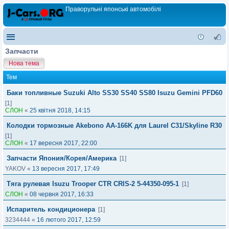
Праворульні японські автомобілі
Запчасти
Нова тема
Тем
Баки топливные Suzuki Alto SS30 SS40 SS80 Isuzu Gemini PFD60
[1]
СЛОН
«
25 квітня 2018, 14:15
Колодки тормозные Akebono AA-166K для Laurel C31/Skyline R30
[1]
СЛОН
«
17 вересня 2017, 22:00
Запчасти Япония/Корея/Америка
[1]
YAKOV
«
13 вересня 2017, 17:49
Тяга рулевая Isuzu Trooper CTR CRIS-2 5-44350-095-1
[1]
СЛОН
«
08 червня 2017, 16:33
Испаритель кондиционера
[1]
3234444
«
16 лютого 2017, 12:59