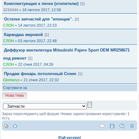
Комплектующие к печке (отопителю)
[1]
3234444
«
16 лютого 2017, 12:56
Остатки запчастей для "японцев".
[2]
СЛОН
«
14 лютого 2017, 22:23
Карандаш жировой
[1]
СЛОН
«
03 лютого 2017, 22:48
Диффузор вентилятора Mitsubishi Pajero Sport OEM MR258671
под ремонт
[1]
СЛОН
«
22 січня 2017, 04:26
Продам фонарь потолочный Crown
[1]
Glomerus
«
21 січня 2017, 22:32
Сортувати за
Нова тема
Зараз переглядають цей форум: Немає зареєстрованих користувачів і 1
гість
[
Full version
]