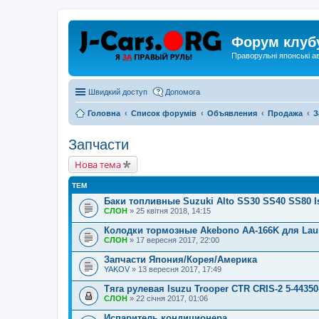
Форум клуб
Праворульні японські а
Швидкий доступ
Допомога
Головна
Список форумів
Объявления
Продажа
З
Запчасти
Нова тема
ТЕМ
Баки топливные Suzuki Alto SS30 SS40 SS80 
СЛОН
» 25 квітня 2018, 14:15
Колодки тормозные Akebono AA-166K для Laure
СЛОН
» 17 вересня 2017, 22:00
Запчасти Япония/Корея/Америка
YAKOV
» 13 вересня 2017, 17:49
Тяга рулевая Isuzu Trooper CTR CRIS-2 5-44350
СЛОН
» 22 січня 2017, 01:06
Испаритель кондиционера