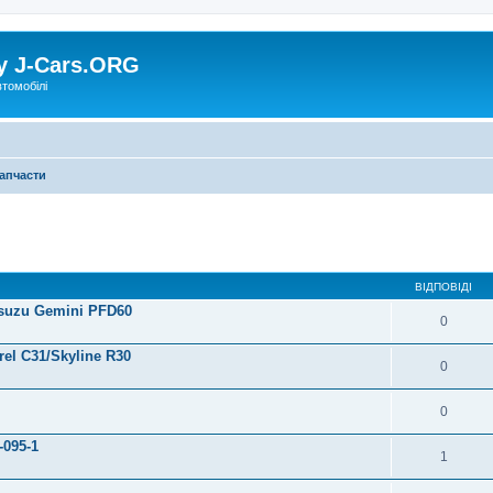
у J-Cars.ORG
втомобілі
апчасти
ВІДПОВІДІ
Isuzu Gemini PFD60
0
l C31/Skyline R30
0
0
-095-1
1