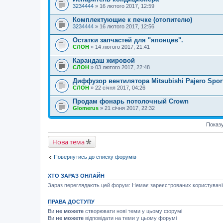
3234444
» 16 лютого 2017, 12:59
Комплектующие к печке (отопителю)
3234444
» 16 лютого 2017, 12:56
Остатки запчастей для "японцев".
СЛОН
» 14 лютого 2017, 21:41
Карандаш жировой
СЛОН
» 03 лютого 2017, 22:48
Диффузор вентилятора Mitsubishi Pajero Spo
СЛОН
» 22 січня 2017, 04:26
Продам фонарь потолочный Crown
Glomerus
» 21 січня 2017, 22:32
Показу
Нова тема
Повернутись до списку форумів
ХТО ЗАРАЗ ОНЛАЙН
Зараз переглядають цей форум: Немає зареєстрованих користувачів 
ПРАВА ДОСТУПУ
Ви
не можете
створювати нові теми у цьому форумі
Ви
не можете
відповідати на теми у цьому форумі