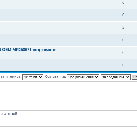
0
0
2
0
rt OEM MR258671 под ремонт
0
0
вати теми за:
Сортувати за
і 3 гостей