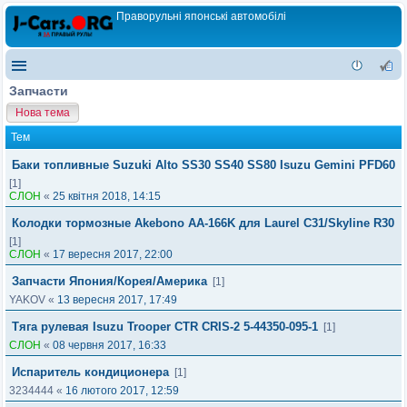
Праворульні японські автомобілі
Запчасти
Нова тема
Тем
Баки топливные Suzuki Alto SS30 SS40 SS80 Isuzu Gemini PFD60
[1]
СЛОН
«
25 квітня 2018, 14:15
Колодки тормозные Akebono AA-166K для Laurel C31/Skyline R30
[1]
СЛОН
«
17 вересня 2017, 22:00
Запчасти Япония/Корея/Америка
[1]
YAKOV
«
13 вересня 2017, 17:49
Тяга рулевая Isuzu Trooper CTR CRIS-2 5-44350-095-1
[1]
СЛОН
«
08 червня 2017, 16:33
Испаритель кондиционера
[1]
3234444
«
16 лютого 2017, 12:59