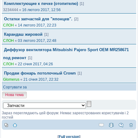
Комплектующие к печке (отопителю)
[1]
3234444
«
16 лютого 2017, 12:56
Остатки запчастей для "японцев".
[2]
СЛОН
«
14 лютого 2017, 22:23
Карандаш жировой
[1]
СЛОН
«
03 лютого 2017, 22:48
Диффузор вентилятора Mitsubishi Pajero Sport OEM MR258671
под ремонт
[1]
СЛОН
«
22 січня 2017, 04:26
Продам фонарь потолочный Crown
[1]
Glomerus
«
21 січня 2017, 22:32
Сортувати за
Нова тема
Зараз переглядають цей форум: Немає зареєстрованих користувачів і 2
гостей
[
Full version
]