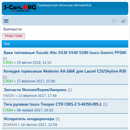
Праворульні японські автомобілі
Запчасти
Нова тема
Тем
Баки топливные Suzuki Alto SS30 SS40 SS80 Isuzu Gemini PFD60
[1]
СЛОН
«
25 квітня 2018, 14:15
Колодки тормозные Akebono AA-166K для Laurel C31/Skyline R30
[1]
СЛОН
«
17 вересня 2017, 22:00
Запчасти Япония/Корея/Америка
[1]
YAKOV
«
13 вересня 2017, 17:49
Тяга рулевая Isuzu Trooper CTR CRIS-2 5-44350-095-1
[1]
СЛОН
«
08 червня 2017, 16:33
Испаритель кондиционера
[1]
3234444
«
16 лютого 2017, 12:59