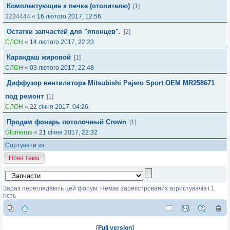
Комплектующие к печке (отопителю)
[1]
3234444
«
16 лютого 2017, 12:56
Остатки запчастей для "японцев".
[2]
СЛОН
«
14 лютого 2017, 22:23
Карандаш жировой
[1]
СЛОН
«
03 лютого 2017, 22:48
Диффузор вентилятора Mitsubishi Pajero Sport OEM MR258671
под ремонт
[1]
СЛОН
«
22 січня 2017, 04:26
Продам фонарь потолочный Crown
[1]
Glomerus
«
21 січня 2017, 22:32
Сортувати за
Нова тема
Зараз переглядають цей форум: Немає зареєстрованих користувачів і 1
гість
[
Full version
]