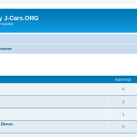
у J-Cars.ORG
втомобілі
ламчик
ВІДПОВІДІ
6
2
1
 Denso
5