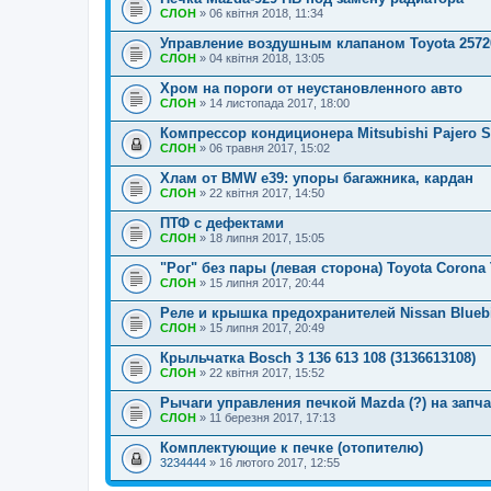
СЛОН
» 06 квітня 2018, 11:34
Управление воздушным клапаном Toyota 2572
СЛОН
» 04 квітня 2018, 13:05
Хром на пороги от неустановленного авто
СЛОН
» 14 листопада 2017, 18:00
Компрессор кондиционера Mitsubishi Pajero S
СЛОН
» 06 травня 2017, 15:02
Хлам от BMW e39: упоры багажника, кардан
СЛОН
» 22 квітня 2017, 14:50
ПТФ с дефектами
СЛОН
» 18 липня 2017, 15:05
"Рог" без пары (левая сторона) Toyota Corona
СЛОН
» 15 липня 2017, 20:44
Реле и крышка предохранителей Nissan Bluebi
СЛОН
» 15 липня 2017, 20:49
Крыльчатка Bosch 3 136 613 108 (3136613108)
СЛОН
» 22 квітня 2017, 15:52
Рычаги управления печкой Mazda (?) на запча
СЛОН
» 11 березня 2017, 17:13
Комплектующие к печке (отопителю)
3234444
» 16 лютого 2017, 12:55