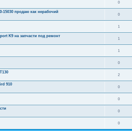
0
0-15030 продаю как нерабочий
0
1
port K9 на запчасти под ремонт
1
1
0
 T130
2
rd 910
0
0
сти
0
0