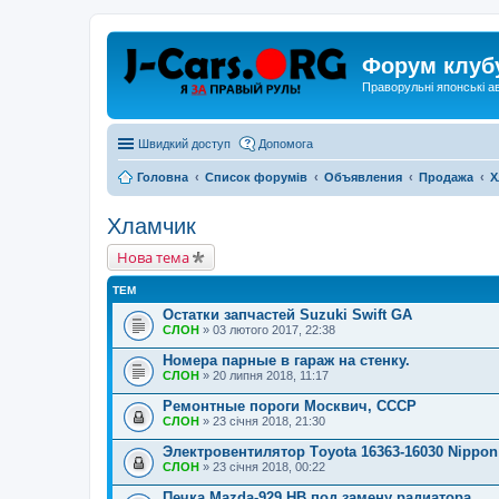
Форум клуб
Праворульні японські а
Швидкий доступ
Допомога
Головна
Список форумів
Объявления
Продажа
Х
Хламчик
Нова тема
ТЕМ
Остатки запчастей Suzuki Swift GA
СЛОН
» 03 лютого 2017, 22:38
Номера парные в гараж на стенку.
СЛОН
» 20 липня 2018, 11:17
Ремонтные пороги Москвич, СССР
СЛОН
» 23 січня 2018, 21:30
Электровентилятор Тoyota 16363-16030 Nippon
СЛОН
» 23 січня 2018, 00:22
Печка Mazda-929 HB под замену радиатора