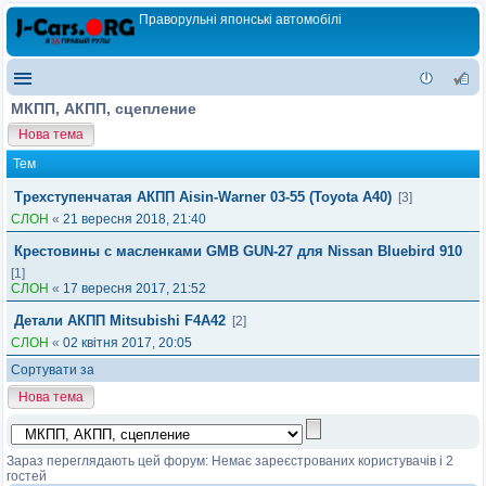
Праворульні японські автомобілі
МКПП, АКПП, сцепление
Нова тема
Тем
Трехступенчатая АКПП Aisin-Warner 03-55 (Toyota А40)
[3]
СЛОН
«
21 вересня 2018, 21:40
Крестовины с масленками GMB GUN-27 для Nissan Bluebird 910
[1]
СЛОН
«
17 вересня 2017, 21:52
Детали АКПП Mitsubishi F4A42
[2]
СЛОН
«
02 квітня 2017, 20:05
Сортувати за
Нова тема
Зараз переглядають цей форум: Немає зареєстрованих користувачів і 2
гостей