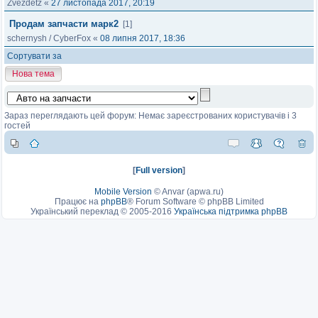
Zvezdetz
«
27 листопада 2017, 20:19
Продам запчасти марк2
[1]
schernysh
/
CyberFox
«
08 липня 2017, 18:36
Сортувати за
Нова тема
Зараз переглядають цей форум: Немає зареєстрованих користувачів і 3
гостей
[
Full version
]
Mobile Version
©
Anvar (apwa.ru)
Працює на
phpBB
® Forum Software © phpBB Limited
Український переклад © 2005-2016
Українська підтримка phpBB