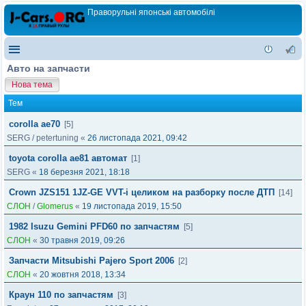
Праворульні японські автомобілі
Авто на запчасти
Нова тема
Тем
corolla ae70
[5]
SERG
/
petertuning
«
26 листопада 2021, 09:42
toyota corolla ae81 автомат
[1]
SERG
«
18 березня 2021, 18:18
Crown JZS151 1JZ-GE VVT-i целиком на разборку после ДТП
[14]
СЛОН
/
Glomerus
«
19 листопада 2019, 15:50
1982 Isuzu Gemini PFD60 по запчастям
[5]
СЛОН
«
30 травня 2019, 09:26
Запчасти Mitsubishi Pajero Sport 2006
[2]
СЛОН
«
20 жовтня 2018, 13:34
Краун 110 по запчастям
[3]