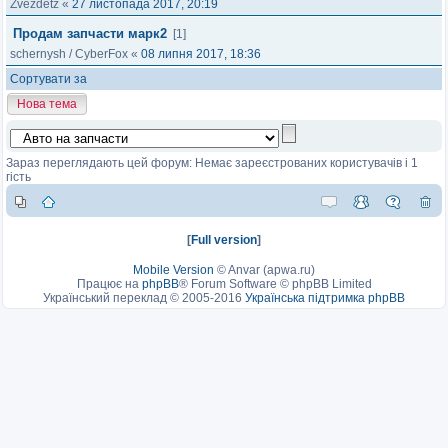
Zvezdetz
«
27 листопада 2017, 20:19
Продам запчасти марк2
[1]
schernysh
/
CyberFox
«
08 липня 2017, 18:36
Сортувати за
Нова тема
Зараз переглядають цей форум: Немає зареєстрованих користувачів і 1
гість
[
Full version
]
Mobile Version
©
Anvar (apwa.ru)
Працює на
phpBB
® Forum Software © phpBB Limited
Український переклад © 2005-2016
Українська підтримка phpBB