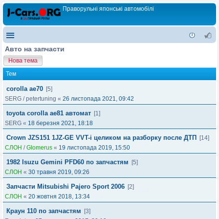
Праворульні японські автомобілі
Авто на запчасти
Нова тема
Тем
corolla ae70
[5]
SERG
/
petertuning
«
26 листопада 2021, 09:42
toyota corolla ae81 автомат
[1]
SERG
«
18 березня 2021, 18:18
Crown JZS151 1JZ-GE VVT-i целиком на разборку после ДТП
[14]
СЛОН
/
Glomerus
«
19 листопада 2019, 15:50
1982 Isuzu Gemini PFD60 по запчастям
[5]
СЛОН
«
30 травня 2019, 09:26
Запчасти Mitsubishi Pajero Sport 2006
[2]
СЛОН
«
20 жовтня 2018, 13:34
Краун 110 по запчастям
[3]