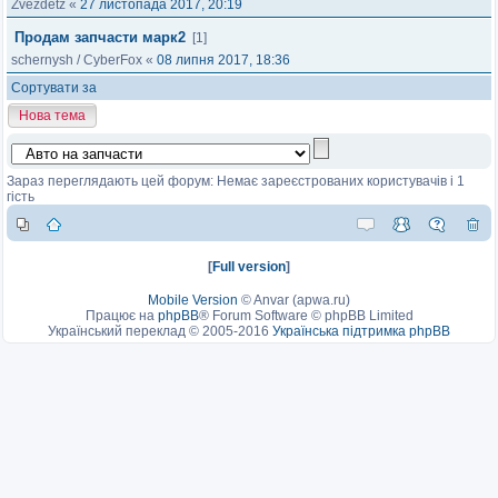
Zvezdetz
«
27 листопада 2017, 20:19
Продам запчасти марк2
[1]
schernysh
/
CyberFox
«
08 липня 2017, 18:36
Сортувати за
Нова тема
Зараз переглядають цей форум: Немає зареєстрованих користувачів і 1
гість
[
Full version
]
Mobile Version
©
Anvar (apwa.ru)
Працює на
phpBB
® Forum Software © phpBB Limited
Український переклад © 2005-2016
Українська підтримка phpBB