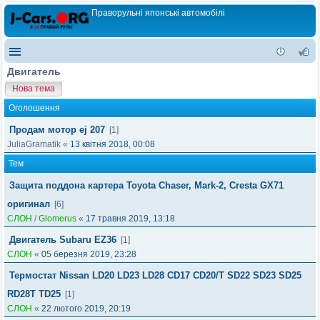
Праворульні японські автомобілі
Двигатель
Нова тема
Оголошення
Продам мотор ej 207
[1]
JuliaGramatik
«
13 квітня 2018, 00:08
Тем
Защита поддона картера Toyota Chaser, Mark-2, Cresta GX71
оригинал
[6]
СЛОН
/
Glomerus
«
17 травня 2019, 13:18
Двигатель Subaru EZ36
[1]
СЛОН
«
05 березня 2019, 23:28
Термостат Nissan LD20 LD23 LD28 CD17 CD20/T SD22 SD23 SD25
RD28T TD25
[1]
СЛОН
«
22 лютого 2019, 20:19