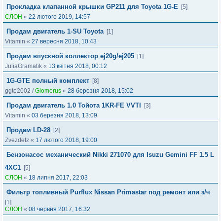
Прокладка клапанной крышки GP211 для Toyota 1G-E
[5]
СЛОН
«
22 лютого 2019, 14:57
Продам двигатель 1-SU Toyota
[1]
Vitamin
«
27 вересня 2018, 10:43
Продам впускной коллектор ej20g/ej205
[1]
JuliaGramatik
«
13 квітня 2018, 00:12
1G-GTE полный комплект
[8]
ggte2002
/
Glomerus
«
28 березня 2018, 15:02
Продам двигатель 1.0 Тойота 1KR-FE VVTI
[3]
Vitamin
«
03 березня 2018, 13:09
Продам LD-28
[2]
Zvezdetz
«
17 лютого 2018, 19:00
Бензонасос механический Nikki 271070 для Isuzu Gemini FF 1.5 L
4XC1
[5]
СЛОН
«
18 липня 2017, 22:03
Фильтр топливный Purflux Nissan Primastar под ремонт или з/ч
[1]
СЛОН
«
08 червня 2017, 16:32