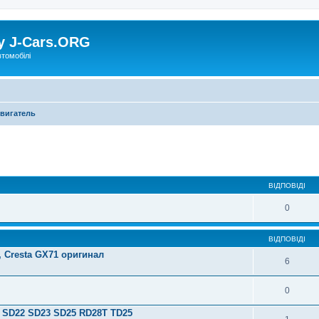
у J-Cars.ORG
втомобілі
вигатель
ВІДПОВІДІ
0
ВІДПОВІДІ
, Cresta GX71 оригинал
6
0
T SD22 SD23 SD25 RD28T TD25