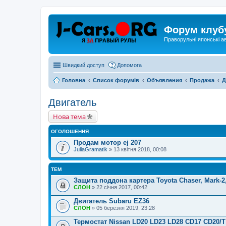
Форум клуб
Праворульні японські а
Швидкий доступ
Допомога
Головна
Список форумів
Объявления
Продажа
Д
Двигатель
Нова тема
ОГОЛОШЕННЯ
Продам мотор ej 207
JuliaGramatik
» 13 квітня 2018, 00:08
ТЕМ
Защита поддона картера Toyota Chaser, Mark-2
СЛОН
» 22 січня 2017, 00:42
Двигатель Subaru EZ36
СЛОН
» 05 березня 2019, 23:28
Термостат Nissan LD20 LD23 LD28 CD17 CD20/