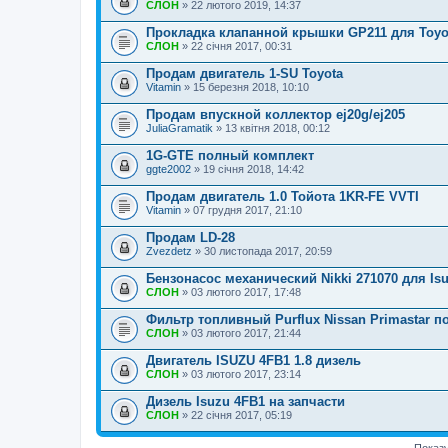
СЛОН
» 22 лютого 2019, 14:37
Прокладка клапанной крышки GP211 для Toyo
СЛОН
» 22 січня 2017, 00:31
Продам двигатель 1-SU Toyota
Vitamin
» 15 березня 2018, 10:10
Продам впускной коллектор ej20g/ej205
JuliaGramatik
» 13 квітня 2018, 00:12
1G-GTE полный комплект
ggte2002
» 19 січня 2018, 14:42
Продам двигатель 1.0 Тойота 1KR-FE VVTI
Vitamin
» 07 грудня 2017, 21:10
Продам LD-28
Zvezdetz
» 30 листопада 2017, 20:59
Бензонасос механический Nikki 271070 для Isu
СЛОН
» 03 лютого 2017, 17:48
Фильтр топливный Purflux Nissan Primastar п
СЛОН
» 03 лютого 2017, 21:44
Двигатель ISUZU 4FB1 1.8 дизель
СЛОН
» 03 лютого 2017, 23:14
Дизель Isuzu 4FB1 на запчасти
СЛОН
» 22 січня 2017, 05:19