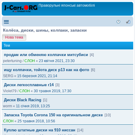
Праворульні японські автомобілі
Колёса, диски, шины, колпаки, запаски
Нова тема
Тем
продам или обменяю колпачки митсубиси
[4]
petertuning
/
СЛОН
«
23 квітня 2021, 23:30
ищу колпачки, тойота диск р13 как на фото
[6]
SERG
«
15 березня 2021, 21:14
Диски легкосплавные r14
[3]
Violet79
/
СЛОН
«
30 травня 2019, 17:30
Диски Black Racing
[1]
worm
«
11 січня 2019, 13:25
Запаска Toyota Corona 150 на оригинальном диске
[10]
СЛОН
«
25 травня 2018, 10:56
Куплю штатные диски на 910 ниссан
[14]