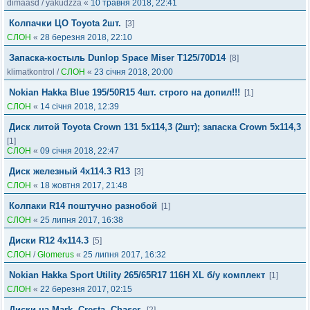
dimaasd
/
yakudzza
«
10 травня 2018, 22:41
Колпачки ЦО Toyota 2шт.
[3]
СЛОН
«
28 березня 2018, 22:10
Запаска-костыль Dunlop Space Miser T125/70D14
[8]
klimatkontrol
/
СЛОН
«
23 січня 2018, 20:00
Nokian Hakka Blue 195/50R15 4шт. строго на допил!!!
[1]
СЛОН
«
14 січня 2018, 12:39
Диск литой Toyota Crown 131 5х114,3 (2шт); запаска Crown 5x114,3
[1]
СЛОН
«
09 січня 2018, 22:47
Диск железный 4x114.3 R13
[3]
СЛОН
«
18 жовтня 2017, 21:48
Колпаки R14 поштучно разнобой
[1]
СЛОН
«
25 липня 2017, 16:38
Диски R12 4x114.3
[5]
СЛОН
/
Glomerus
«
25 липня 2017, 16:32
Nokian Hakka Sport Utility 265/65R17 116H XL б/у комплект
[1]
СЛОН
«
22 березня 2017, 02:15
Диски на Mark, Cresta, Chaser.