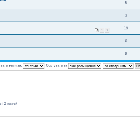
6
3
19
1
2
0
8
вати теми за:
Сортувати за
і 2 гостей