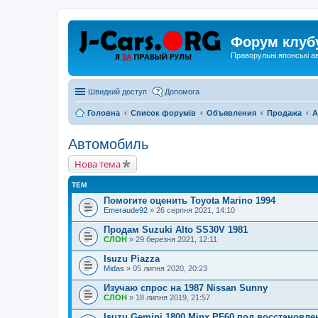
Форум клуб
Праворульні японські а
Швидкий доступ
Допомога
Головна
Список форумів
Объявления
Продажа
А
Автомобиль
Нова тема
ТЕМ
Помогите оценить Toyota Marino 1994
Emeraude92
» 26 серпня 2021, 14:10
Продам Suzuki Alto SS30V 1981
СЛОН
» 29 березня 2021, 12:11
Isuzu Piazza
Midas
» 05 липня 2020, 20:23
Изучаю спрос на 1987 Nissan Sunny
СЛОН
» 18 липня 2019, 21:57
Isuzu Gemini 1800 Minx PF60 под восстановле