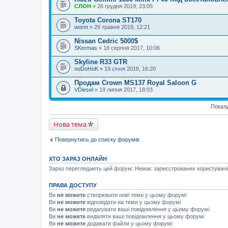
СЛОН
» 26 грудня 2019, 23:05
Toyota Corona ST170
worm
» 29 травня 2019, 12:21
Nissan Cedric 5000$
SKermas
» 18 серпня 2017, 10:06
Skyline R33 GTR
noDoHoK
» 19 січня 2018, 16:20
Продам Crown MS137 Royal Saloon G
VDiesel
» 19 липня 2017, 18:03
Показу
Нова тема
Повернутись до списку форумів
ХТО ЗАРАЗ ОНЛАЙН
Зараз переглядають цей форум: Немає зареєстрованих користувачів 
ПРАВА ДОСТУПУ
Ви
не можете
створювати нові теми у цьому форумі
Ви
не можете
відповідати на теми у цьому форумі
Ви
не можете
редагувати ваші повідомлення у цьому форумі
Ви
не можете
видаляти ваші повідомлення у цьому форумі
Ви
не можете
додавати файли у цьому форумі