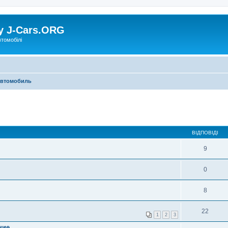
у J-Cars.ORG
втомобілі
втомобиль
ВІДПОВІДІ
9
0
8
22
1
2
3
ние