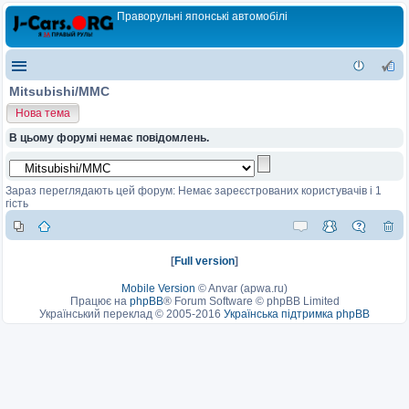
Праворульні японські автомобілі
Mitsubishi/MMC
Нова тема
В цьому форумі немає повідомлень.
Зараз переглядають цей форум: Немає зареєстрованих користувачів і 1
гість
[
Full version
]
Mobile Version
©
Anvar (apwa.ru)
Працює на
phpBB
® Forum Software © phpBB Limited
Український переклад © 2005-2016
Українська підтримка phpBB