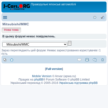
Праворульні японські автомобілі
Mitsubishi/MMC
Нова тема
В цьому форумі немає повідомлень.
Зараз переглядають цей форум: Немає зареєстрованих користувачів і 1
гість
[
Full version
]
Mobile Version
©
Anvar (apwa.ru)
Працює на
phpBB
® Forum Software © phpBB Limited
Український переклад © 2005-2016
Українська підтримка phpBB