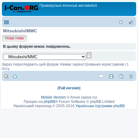
Праворульні японські автомобілі
Mitsubishi/MMC
Нова тема
В цьому форумі немає повідомлень.
Зараз переглядають цей форум: Немає зареєстрованих користувачів і 1
гість
[
Full version
]
Mobile Version
©
Anvar (apwa.ru)
Працює на
phpBB
® Forum Software © phpBB Limited
Український переклад © 2005-2016
Українська підтримка phpBB