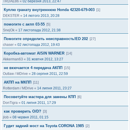
TRDAE86
«
02 березня 2013, 22:47
Куплю гранату внутреннюю Honda 42320-679-003
[1]
DEKSTER
«
14 лютого 2013, 20:28
помогите с акпп 03-55
[5]
SnejOk
«
17 листопада 2012, 21:38
Помогите определить неисправность!ED 202
[27]
chaser
«
02 листопада 2012, 19:43
Коробка-автомат AISIN WARNER
[14]
Akkerman63
«
31 жовтня 2012, 13:27
не вкючается 4 передача АКПП
[15]
Outlaw
/
MDrive
«
28 серпня 2011, 22:59
АКПП на МКПП
[11]
Rotterdam
/
MDrive
«
14 липня 2011, 23:27
Посоветуйте мастера для замены КПП
[6]
DonTigra
«
01 липня 2011, 17:29
как проверить O/D?
[3]
jlob
«
08 червня 2011, 01:15
Гудит задний мост на Toyota CORONA 1985
[2]