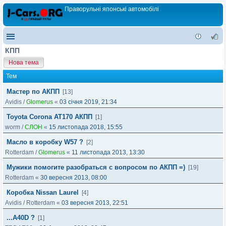
Праворульні японські автомобілі
КПП
Нова тема
Тем
Мастер по АКПП
[13]
Avidis
/
Glomerus
«
03 січня 2019, 21:34
Toyota Corona AT170 АКПП
[1]
worm
/
СЛОН
«
15 листопада 2018, 15:55
Масло в коробку W57 ?
[2]
Rotterdam
/
Glomerus
«
11 листопада 2013, 13:30
Мужики помогите разобраться с вопросом по АКПП =)
[19]
Rotterdam
«
30 вересня 2013, 08:00
Коробка Nissan Laurel
[4]
Avidis
/
Rotterdam
«
03 вересня 2013, 22:51
...A40D ?
[1]