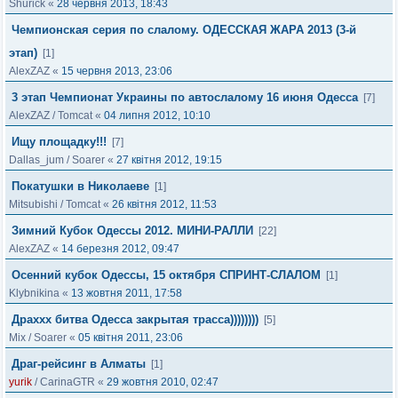
Shurick
«
28 червня 2013, 18:43
Чемпионская серия по слалому. ОДЕССКАЯ ЖАРА 2013 (3-й
этап)
[1]
AlexZAZ
«
15 червня 2013, 23:06
3 этап Чемпионат Украины по автослалому 16 июня Одесса
[7]
AlexZAZ
/
Tomcat
«
04 липня 2012, 10:10
Ищу площадку!!!
[7]
Dallas_jum
/
Soarer
«
27 квітня 2012, 19:15
Покатушки в Николаеве
[1]
Mitsubishi
/
Tomcat
«
26 квітня 2012, 11:53
Зимний Кубок Одессы 2012. МИНИ-РАЛЛИ
[22]
AlexZAZ
«
14 березня 2012, 09:47
Осенний кубок Одессы, 15 октября СПРИНТ-СЛАЛОМ
[1]
Klybnikina
«
13 жовтня 2011, 17:58
Драххх битва Одесса закрытая трасса))))))))
[5]
Mix
/
Soarer
«
05 квітня 2011, 23:06
Драг-рейсинг в Алматы
[1]
yurik
/
CarinaGTR
«
29 жовтня 2010, 02:47