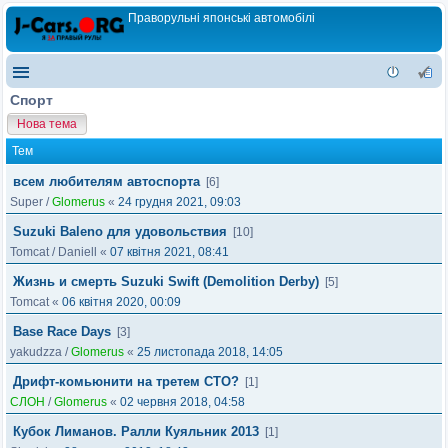
Праворульні японські автомобілі
Спорт
Нова тема
Тем
всем любителям автоспорта
[6]
Super
/
Glomerus
«
24 грудня 2021, 09:03
Suzuki Baleno для удовольствия
[10]
Tomcat
/
Daniell
«
07 квітня 2021, 08:41
Жизнь и смерть Suzuki Swift (Demolition Derby)
[5]
Tomcat
«
06 квітня 2020, 00:09
Base Race Days
[3]
yakudzza
/
Glomerus
«
25 листопада 2018, 14:05
Дрифт-комьюнити на третем СТО?
[1]
СЛОН
/
Glomerus
«
02 червня 2018, 04:58
Кубок Лиманов. Ралли Куяльник 2013
[1]