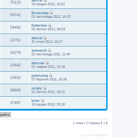
alexcat
я
т
е
75125
и
П
19 грудня 2012, 15:52
н
а
г
о
е
у
н
л
с
р
т
н
Broskooleg
я
т
е
59742
и
є
П
01 листопада 2012, 19:22
н
а
г
о
п
е
у
н
л
с
о
р
т
н
Rotterdam
я
т
в
е
29400
и
є
П
02 лютого 2012, 00:03
н
а
і
г
о
п
е
у
н
д
л
с
о
р
т
н
о
alexcat
я
т
в
е
12701
и
є
П
м
31 січня 2012, 16:27
н
а
і
г
о
п
е
л
у
н
д
л
с
о
р
е
т
н
о
antonioUA
я
т
в
е
16279
н
и
є
П
м
02 листопада 2011, 11:44
н
а
і
г
н
о
п
е
л
у
н
д
л
я
с
о
р
е
т
н
о
dencook
я
т
в
е
15442
н
и
є
П
м
01 червня 2011, 01:26
н
а
і
г
н
о
п
е
л
у
н
д
л
я
с
о
р
е
т
н
о
petertuning
я
т
в
е
15933
н
и
є
П
м
07 березня 2011, 18:28
н
а
і
г
н
о
п
е
л
у
н
д
л
я
с
о
р
е
т
н
о
sergey
я
т
в
е
39666
н
и
є
П
м
01 лютого 2011, 18:12
н
а
і
г
н
о
п
е
л
у
н
д
л
я
с
о
р
е
т
н
о
lexter
я
т
в
е
37497
н
и
є
П
м
10 грудня 2010, 18:18
н
а
і
г
н
о
п
е
л
у
н
д
л
я
с
о
р
е
т
н
о
я
т
в
е
н
и
є
м
н
а
і
г
н
о
п
л
у
н
д
л
я
с
1 тема • Сторінка
1
з
1
о
е
т
н
о
я
т
в
н
и
є
м
н
а
і
н
о
п
л
у
н
д
я
с
о
е
т