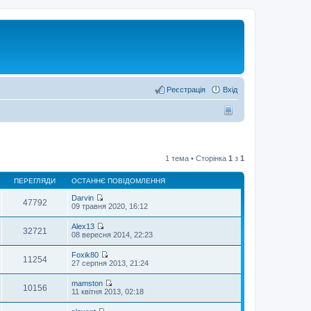
Реєстрація
Вхід
1 тема • Сторінка
1
з
1
ПЕРЕГЛЯДИ
ОСТАННЄ ПОВІДОМЛЕННЯ
Darvin
47792
П
09 травня 2020, 16:12
е
р
Alex13
е
32721
П
08 вересня 2014, 22:23
г
е
л
р
Foxik80
я
е
11254
П
27 серпня 2013, 21:24
н
г
е
у
л
р
т
mamston
я
е
10156
и
П
11 квітня 2013, 02:18
н
г
о
е
у
л
с
р
т