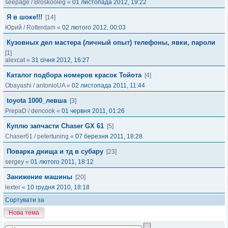
seepage
/
Broskooleg
«
01 листопада 2012, 19:22
Я в шоке!!!
[14]
Юрий
/
Rotterdam
«
02 лютого 2012, 00:03
Кузовных дел мастера (личный опыт) телефоны, явки, пароли
[1]
alexcat
«
31 січня 2012, 16:27
Каталог подбора номеров красок Тойота
[4]
Obayashi
/
antonioUA
«
02 листопада 2011, 11:44
toyota 1000_левша
[3]
PrepaD
/
dencook
«
01 червня 2011, 01:26
Куплю запчасти Сhaser GX 61
[5]
Chaser61
/
petertuning
«
07 березня 2011, 18:28
Поварка днища и тд в субару
[23]
sergey
«
01 лютого 2011, 18:12
Занижение машины
[20]
lexter
«
10 грудня 2010, 18:18
Сортувати за
Нова тема