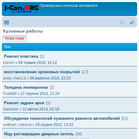
Праворульні японські автомобілі
Кузовные работы
Нова тема
Тем
Ремонт пластика
[1]
Darvin
«
09 травня 2020, 16:12
восстановление хромовых покрытий
[17]
andy
/
Alex13
«
08 вересня 2014, 22:23
Толщина лонжеронов
[1]
Foxik80
«
27 серпня 2013, 21:24
Ремонт задних арок
[1]
mamston
«
11 квітня 2013, 02:18
Обсуждение технологий кузовного ремонта автомобилей
[51]
volfman
/
alexcat
«
19 грудня 2012, 15:52
Ищу реставрацию дверных петель
[38]