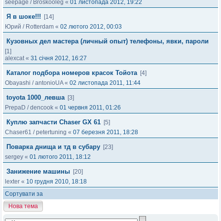
seepage
/
Broskooleg
«
01 листопада 2012, 19:22
Я в шоке!!!
[14]
Юрий
/
Rotterdam
«
02 лютого 2012, 00:03
Кузовных дел мастера (личный опыт) телефоны, явки, пароли
[1]
alexcat
«
31 січня 2012, 16:27
Каталог подбора номеров красок Тойота
[4]
Obayashi
/
antonioUA
«
02 листопада 2011, 11:44
toyota 1000_левша
[3]
PrepaD
/
dencook
«
01 червня 2011, 01:26
Куплю запчасти Сhaser GX 61
[5]
Chaser61
/
petertuning
«
07 березня 2011, 18:28
Поварка днища и тд в субару
[23]
sergey
«
01 лютого 2011, 18:12
Занижение машины
[20]
lexter
«
10 грудня 2010, 18:18
Сортувати за
Нова тема