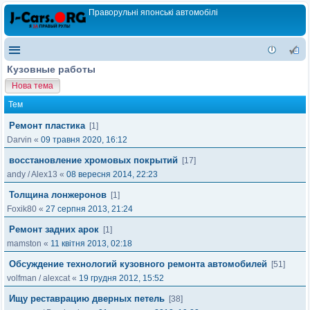
Праворульні японські автомобілі
Кузовные работы
Нова тема
Тем
Ремонт пластика
[1]
Darvin
«
09 травня 2020, 16:12
восстановление хромовых покрытий
[17]
andy
/
Alex13
«
08 вересня 2014, 22:23
Толщина лонжеронов
[1]
Foxik80
«
27 серпня 2013, 21:24
Ремонт задних арок
[1]
mamston
«
11 квітня 2013, 02:18
Обсуждение технологий кузовного ремонта автомобилей
[51]
volfman
/
alexcat
«
19 грудня 2012, 15:52
Ищу реставрацию дверных петель
[38]