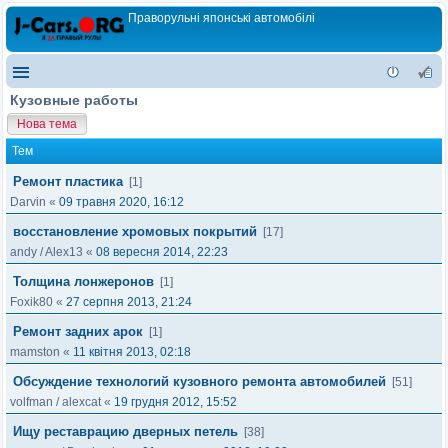
Праворульні японські автомобілі
Кузовные работы
Нова тема
Тем
Ремонт пластика
[1]
Darvin
«
09 травня 2020, 16:12
восстановление хромовых покрытий
[17]
andy
/
Alex13
«
08 вересня 2014, 22:23
Толщина лонжеронов
[1]
Foxik80
«
27 серпня 2013, 21:24
Ремонт задних арок
[1]
mamston
«
11 квітня 2013, 02:18
Обсуждение технологий кузовного ремонта автомобилей
[51]
volfman
/
alexcat
«
19 грудня 2012, 15:52
Ищу реставрацию дверных петель
[38]