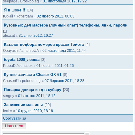
seepage
/
Broskooleg
«
01 листопада 2012, 19:22
Я в шоке!!!
[14]
Юрий
/
Rotterdam
«
02 лютого 2012, 00:03
Кузовных дел мастера (личный опыт) телефоны, явки, пароли
[1]
alexcat
«
31 січня 2012, 16:27
Каталог подбора номеров красок Тойота
[4]
Obayashi
/
antonioUA
«
02 листопада 2011, 11:44
toyota 1000_левша
[3]
PrepaD
/
dencook
«
01 червня 2011, 01:26
Куплю запчасти Сhaser GX 61
[5]
Chaser61
/
petertuning
«
07 березня 2011, 18:28
Поварка днища и тд в субару
[23]
sergey
«
01 лютого 2011, 18:12
Занижение машины
[20]
lexter
«
10 грудня 2010, 18:18
Сортувати за
Нова тема