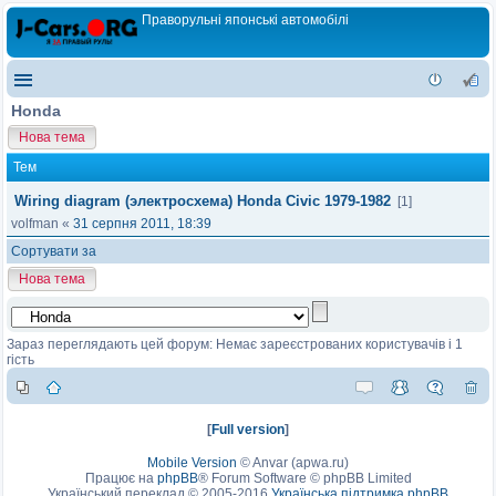
Праворульні японські автомобілі
Honda
Нова тема
Тем
Wiring diagram (электросхема) Honda Civic 1979-1982
[1]
volfman
«
31 серпня 2011, 18:39
Сортувати за
Нова тема
Зараз переглядають цей форум: Немає зареєстрованих користувачів і 1
гість
[
Full version
]
Mobile Version
©
Anvar (apwa.ru)
Працює на
phpBB
® Forum Software © phpBB Limited
Український переклад © 2005-2016
Українська підтримка phpBB