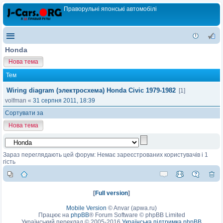
Праворульні японські автомобілі
Honda
Нова тема
Тем
Wiring diagram (электросхема) Honda Civic 1979-1982
[1]
volfman
«
31 серпня 2011, 18:39
Сортувати за
Нова тема
Зараз переглядають цей форум: Немає зареєстрованих користувачів і 1
гість
[
Full version
]
Mobile Version
©
Anvar (apwa.ru)
Працює на
phpBB
® Forum Software © phpBB Limited
Український переклад © 2005-2016
Українська підтримка phpBB