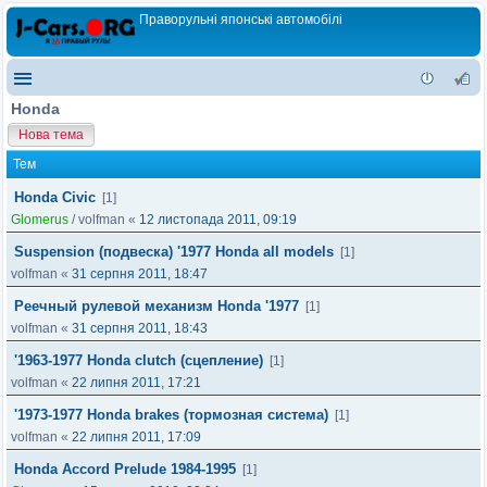
Праворульні японські автомобілі
Honda
Нова тема
Тем
Honda Civic
[1]
Glomerus
/
volfman
«
12 листопада 2011, 09:19
Suspension (подвеска) '1977 Honda all models
[1]
volfman
«
31 серпня 2011, 18:47
Реечный рулевой механизм Honda '1977
[1]
volfman
«
31 серпня 2011, 18:43
'1963-1977 Honda clutch (сцепление)
[1]
volfman
«
22 липня 2011, 17:21
'1973-1977 Honda brakes (тормозная система)
[1]
volfman
«
22 липня 2011, 17:09
Honda Accord Prelude 1984-1995
[1]