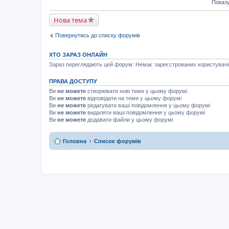
Показу
Нова тема
Повернутись до списку форумів
ХТО ЗАРАЗ ОНЛАЙН
Зараз переглядають цей форум: Немає зареєстрованих користувачів 
ПРАВА ДОСТУПУ
Ви
не можете
створювати нові теми у цьому форумі
Ви
не можете
відповідати на теми у цьому форумі
Ви
не можете
редагувати ваші повідомлення у цьому форумі
Ви
не можете
видаляти ваші повідомлення у цьому форумі
Ви
не можете
додавати файли у цьому форумі
Головна
Список форумів