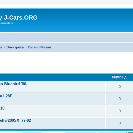
у J-Cars.ORG
втомобілі
ия
Электрика
Datsun/Nissan
ВІДПОВІДІ
 Bluebird '86-
0
я L28E
0
810
0
lle/200SX '77-82
0