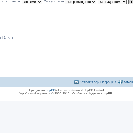
вати теми за:
Сортувати за
і 1 гість
Зв'язок з адміністрацією
Коман
Працює на
phpBB
® Forum Software © phpBB Limited
Український переклад © 2005-2016
Українська підтримка phpBB