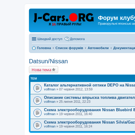
Форум клуб
Праворульні японські а
Швидкий доступ
Допомога
Головна
Список форумів
Автомобили
Документац
Datsun/Nissan
Нова тема
ТЕМ
Каталог альтернативной оптики DEPO на Nissan
volfman
» 07 червня 2012, 13:59
Описание системы впрыска топлива двигател
volfman
» 25 липня 2011, 22:23
Схема электрооборудования Nissan Bluebird 
volfman
» 19 червня 2011, 16:40
Схема электрооборудования Nissan Silvia/Gaze
volfman
» 19 червня 2011, 16:24