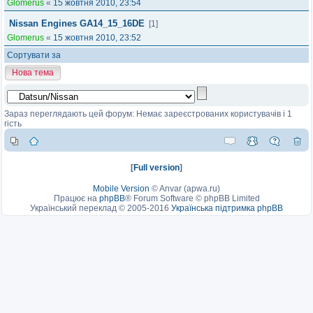
Glomerus
«
15 жовтня 2010, 23:54
Nissan Engines GA14_15_16DE
[1]
Glomerus
«
15 жовтня 2010, 23:52
Сортувати за
Нова тема
Зараз переглядають цей форум: Немає зареєстрованих користувачів і 1
гість
[
Full version
]
Mobile Version
©
Anvar (apwa.ru)
Працює на
phpBB
® Forum Software © phpBB Limited
Український переклад © 2005-2016
Українська підтримка phpBB