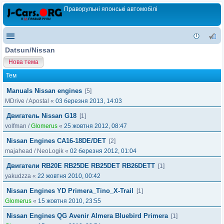
Праворульні японські автомобілі
Datsun/Nissan
Нова тема
Тем
Manuals Nissan engines
[5]
MDrive
/
Apostal
«
03 березня 2013, 14:03
Двигатель Nissan G18
[1]
volfman
/
Glomerus
«
25 жовтня 2012, 08:47
Nissan Engines CA16-18DE/DET
[2]
majahead
/
NeoLogik
«
02 березня 2012, 01:04
Двигатели RB20E RB25DE RB25DET RB26DETT
[1]
yakudzza
«
22 жовтня 2010, 00:42
Nissan Engines YD Primera_Tino_X-Trail
[1]
Glomerus
«
15 жовтня 2010, 23:55
Nissan Engines QG Avenir Almera Bluebird Primera
[1]