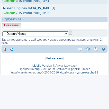
Glomerus
«
15 жовтня 2010, 23:54
Nissan Engines GA14_15_16DE
[1]
Glomerus
«
15 жовтня 2010, 23:52
Сортувати за
Нова тема
Зараз переглядають цей форум: Немає зареєстрованих користувачів і 1
гість
[
Full version
]
Mobile Version
©
Anvar (apwa.ru)
Працює на
phpBB
® Forum Software © phpBB Limited
Український переклад © 2005-2016
Українська підтримка phpBB