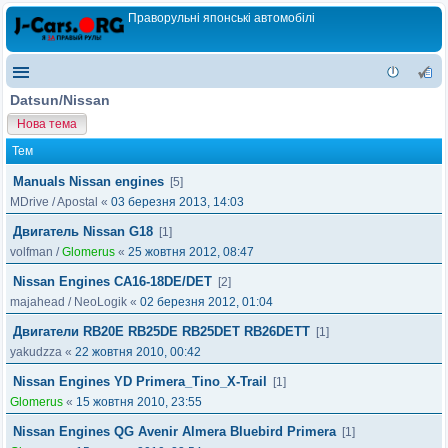
Праворульні японські автомобілі
Datsun/Nissan
Нова тема
Тем
Manuals Nissan engines
[5]
MDrive
/
Apostal
«
03 березня 2013, 14:03
Двигатель Nissan G18
[1]
volfman
/
Glomerus
«
25 жовтня 2012, 08:47
Nissan Engines CA16-18DE/DET
[2]
majahead
/
NeoLogik
«
02 березня 2012, 01:04
Двигатели RB20E RB25DE RB25DET RB26DETT
[1]
yakudzza
«
22 жовтня 2010, 00:42
Nissan Engines YD Primera_Tino_X-Trail
[1]
Glomerus
«
15 жовтня 2010, 23:55
Nissan Engines QG Avenir Almera Bluebird Primera
[1]