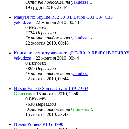
Останнє повідомлення
yakudzza
Переглянути
19 грудня 2010, 22:44
останнє
повідомлення
Мануал по Skyline R32-33-34, Laurel C33-C34-C35
yakudzza
» 22 жовтня 2010, 00:48
0
Відповіді
7734
Перегляди
Останнє повідомлення
yakudzza
Переглянути
22 жовтня 2010, 00:48
останнє
повідомлення
Книга по ремонту автомата (RE4R01A RE4R01B RE4R03
yakudzza
» 22 жовтня 2010, 00:44
0
Відповіді
7869
Перегляди
Останнє повідомлення
yakudzza
Переглянути
22 жовтня 2010, 00:44
останнє
повідомлення
Nissan Vanette Serena Urvan 1979-1993
Glomerus
» 15 жовтня 2010, 23:48
0
Відповіді
7630
Перегляди
Останнє повідомлення
Glomerus
Переглянути
15 жовтня 2010, 23:48
останнє
повідомлення
Nissan Primera P10 с 1990