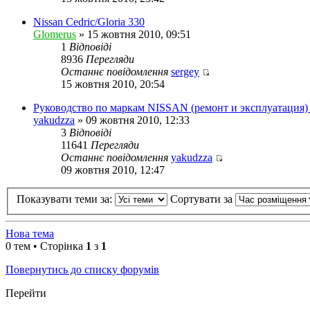
останнє
повідомлення
Nissan Cedric/Gloria 330
Glomerus
» 15 жовтня 2010, 09:51
1
Відповіді
8936
Перегляди
Останнє повідомлення
sergey
Переглянути
15 жовтня 2010, 20:54
останнє
повідомлення
Руководство по маркам NISSAN (ремонт и эксплуатация) 
yakudzza
» 09 жовтня 2010, 12:33
3
Відповіді
11641
Перегляди
Останнє повідомлення
yakudzza
Переглянути
09 жовтня 2010, 12:47
останнє
повідомлення
Показувати теми за:
Сортувати за
Нова тема
0 тем • Сторінка
1
з
1
Повернутись до списку форумів
Перейти