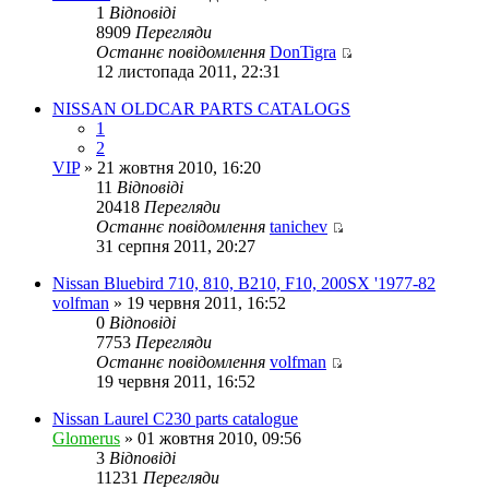
1
Відповіді
8909
Перегляди
Останнє повідомлення
DonTigra
Переглянути
12 листопада 2011, 22:31
останнє
повідомлення
NISSAN OLDCAR PARTS CATALOGS
1
2
VIP
» 21 жовтня 2010, 16:20
11
Відповіді
20418
Перегляди
Останнє повідомлення
tanichev
Переглянути
31 серпня 2011, 20:27
останнє
повідомлення
Nissan Bluebird 710, 810, B210, F10, 200SX '1977-82
volfman
» 19 червня 2011, 16:52
0
Відповіді
7753
Перегляди
Останнє повідомлення
volfman
Переглянути
19 червня 2011, 16:52
останнє
повідомлення
Nissan Laurel C230 parts catalogue
Glomerus
» 01 жовтня 2010, 09:56
3
Відповіді
11231
Перегляди