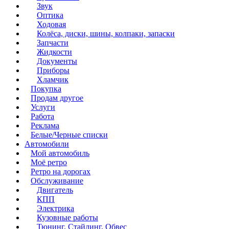
Звук
Оптика
Ходовая
Колёса, диски, шины, колпаки, запаски
Запчасти
Жидкости
Документы
Приборы
Хламчик
Покупка
Продам другое
Услуги
Работа
Реклама
Белые/Черные списки
Автомобили
Мой автомобиль
Моё ретро
Ретро на дорогах
Обслуживание
Двигатель
КПП
Электрика
Кузовные работы
Тюнинг, Стайлинг, Обвес