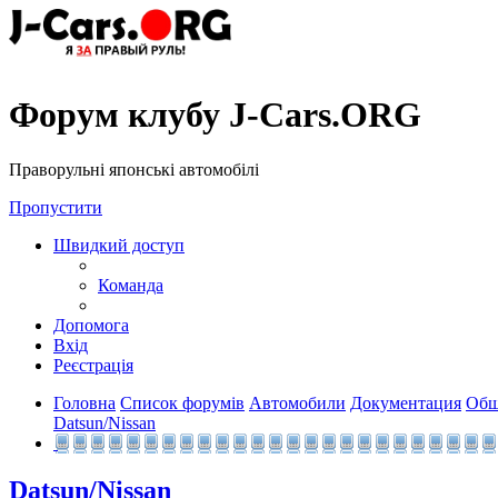
Форум клубу J-Cars.ORG
Праворульні японські автомобілі
Пропустити
Швидкий доступ
Команда
Допомога
Вхід
Реєстрація
Головна
Список форумів
Автомобили
Документация
Общ
Datsun/Nissan
Datsun/Nissan