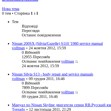
Нова тема
0 тем • Сторінка
1
з
1
Тем
Відповіді
Перегляди
Останнє повідомлення
Nissan 200SX (Silvia/Gazelle) S110 '1980 service manual
volfman
» 24 жовтня 2012, 15:59
0
Відповіді
12955
Перегляди
Останнє повідомлення
volfman
Переглянути
24 жовтня 2012, 15:59
останнє
повідомлення
Nissan Silvia S13 - body repair and service manuals
volfman
» 09 грудня 2011, 16:46
0
Відповіді
7899
Перегляди
Останнє повідомлення
volfman
Переглянути
09 грудня 2011, 16:46
останнє
повідомлення
Мануал по Nissan Skyline двигатели серии RB.Русский яз
Tornado
» 12 листопада 2011, 21:29